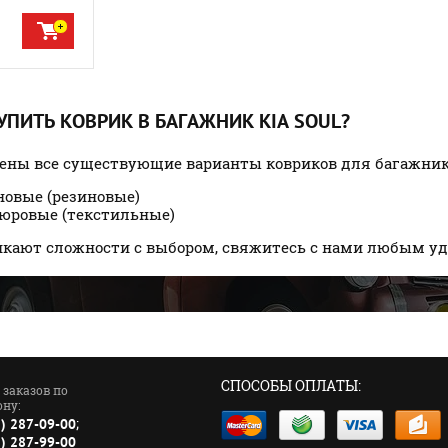
КУПИТЬ КОВРИК В БАГАЖНИК KIA SOUL?
лены все существующие варианты ковриков для багажни
новые (резиновые)
люровые (текстильные)
никают сложности с выбором, свяжитесь с нами любым у
СПОСОБЫ ОПЛАТЫ:
 заказов по
ну:
;
1) 287-09-00
5) 287-99-00