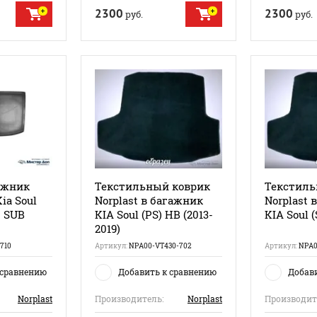
2300
2300
руб.
руб.
ажник
Текстильный коврик
Текстиль
ia Soul
Norplast в багажник
Norplast 
) SUB
KIA Soul (PS) HB (2013-
KIA Soul (
2019)
710
Артикул:
NPA00-VT430-702
Артикул:
NPA0
 сравнению
Добавить к сравнению
Добав
Norplast
Производитель:
Norplast
Производит