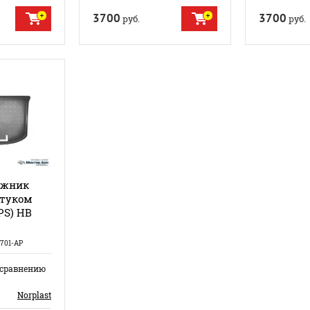
3700
3700
руб.
руб.
ажник
ртуком
(PS) HB
701-AP
 сравнению
Norplast