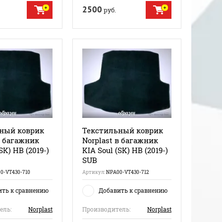
2500
руб.
ный коврик
Текстильный коврик
в багажник
Norplast в багажник
SK) HB (2019-)
KIA Soul (SK) HB (2019-)
SUB
0-VT430-710
Артикул:
NPA00-VT430-712
ить к сравнению
Добавить к сравнению
ель:
Norplast
Производитель:
Norplast