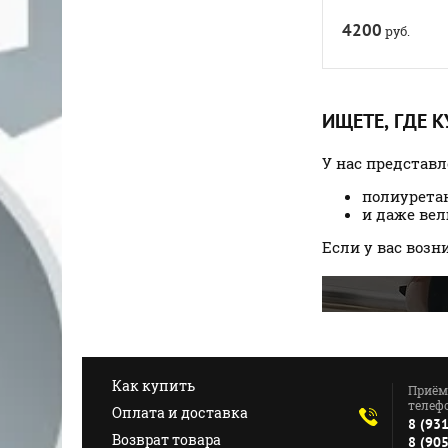
4200
руб.
ИЩЕТЕ, ГДЕ 
У нас представ
полиурета
и даже ве
Если у вас воз
Как купить
Приём
телефо
Оплата и доставка
8 (93
Возврат товара
8 (90