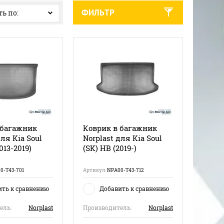
ФИЛЬТР
ь по:
 багажник
Коврик в багажник
для Kia Soul
Norplast для Kia Soul
013-2019)
(SK) HB (2019-)
0-T43-701
Артикул:
NPA00-T43-712
ить к сравнению
Добавить к сравнению
ель:
Norplast
Производитель:
Norplast