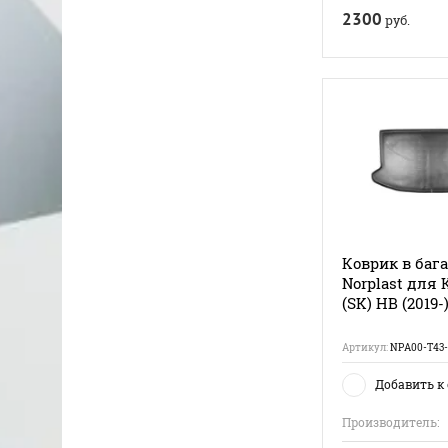
2300
руб.
Коврик в баг
Norplast для K
(SK) HB (2019-
Артикул:
NPA00-T43-
Добавить к
Производитель: