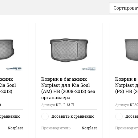
Сортироват
ажник
Коврик в багажник
Коврик в
ia Soul
Norplast для Kia Soul
Norplast 
-2013)
(AM) HB (2008-2013) без
(PS) HB (2
органайзера
0
Артикул:
NPL-P-43-71
Артикул:
NPA0
 сравнению
Добавить к сравнению
Добав
Norplast
Производитель:
Norplast
Производит