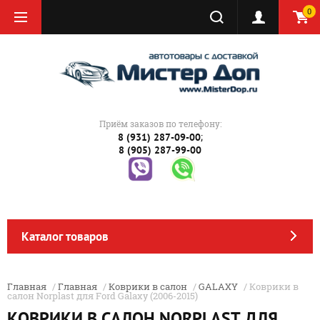
0
Приём заказов по телефону:
;
8 (931) 287-09-00
8 (905) 287-99-00
Каталог товаров
Главная
/
Главная
/
Коврики в салон
/
GALAXY
/ Коврики в
салон Norplast для Ford Galaxy (2006-2015)
КОВРИКИ В САЛОН NORPLAST ДЛЯ