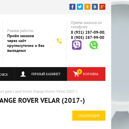
Приём заказов по
телефону:
Режим работы:
;
8 (931) 287-09-00
Приём заказов
8 (905) 287-99-00
через сайт
круглосуточно и без
выходных
0
ЛИЧНЫЙ КАБИНЕТ
КОРЗИНА
ОИСК
t для Land Rover Range Rover Velar (2017-)
NGE ROVER VELAR (2017-)
СЛЕДУЮЩИЙ