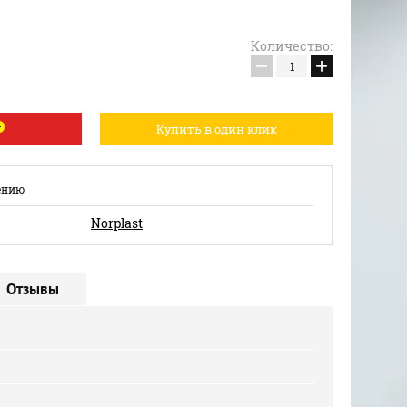
Количество:
−
+
Купить в один клик
ению
Norplast
Отзывы