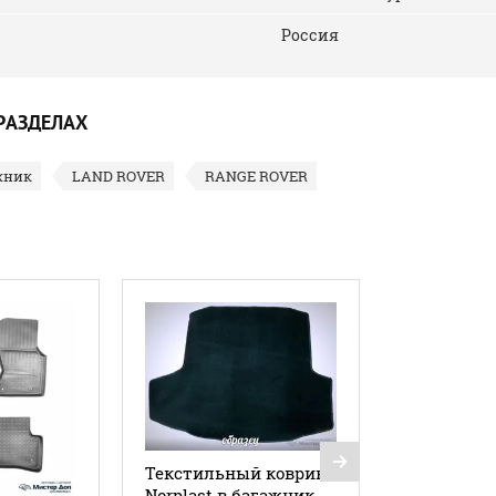
Россия
РАЗДЕЛАХ
жник
LAND ROVER
RANGE ROVER
Текстильный коврик
Norplast в багажник