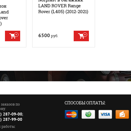
LAND ROVER Range
лон
Коврик в 
Rover (L405) (2012-2021)
Land
Norplast д
over
Rover Rang
)
Evoque (201
6500
3200
руб.
руб.
СПОСОБЫ ОПЛАТЫ:
 заказов по
ну:
;
1) 287-09-00
5) 287-99-00
 работы: