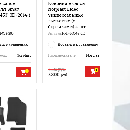
в салон
Коврики в салон
для Smart
Norplast Lidec
453) 3D (2014-)
универсальные
литьевые (с
бортиками) 4 шт.
1-C82-200
Артикул:
NP11-LdC-07-010
ить к сравнению
Добавить к сравнению
ель:
Norplast
Производитель:
Norplast
4500
руб.
3800
руб.