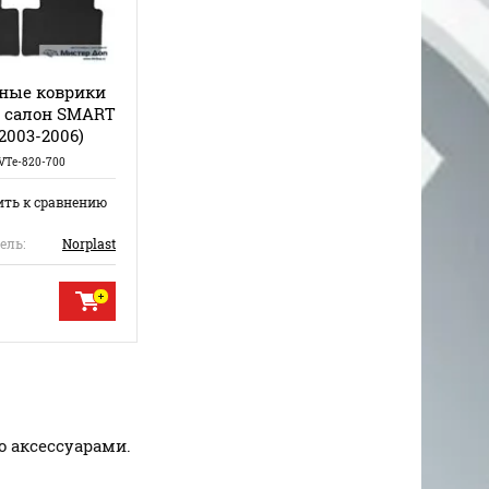
ные коврики
в салон SMART
(2003-2006)
VTe-820-700
ить к сравнению
ель:
Norplast
о аксессуарами.