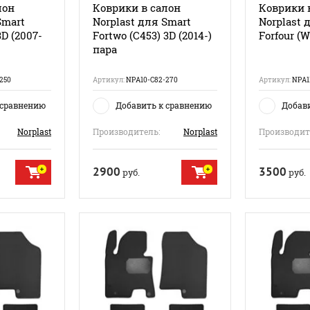
лон
Коврики в салон
Коврики 
Smart
Norplast для Smart
Norplast 
3D (2007-
Fortwo (С453) 3D (2014-)
Forfour (W
пара
250
Артикул:
NPA10-C82-270
Артикул:
NPA1
 сравнению
Добавить к сравнению
Добав
Norplast
Производитель:
Norplast
Производит
2900
3500
руб.
руб.