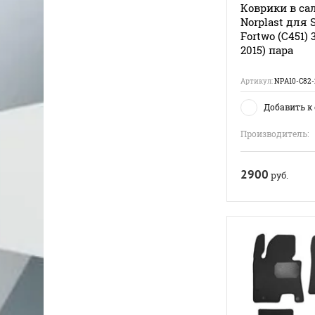
Коврики в са
Norplast для 
Fortwo (С451) 
2015) пара
Артикул:
NPA10-C82-
Добавить к
Производитель:
2900
руб.