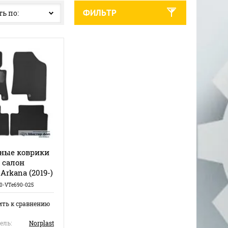
ФИЛЬТР
ь по:
ные коврики
в салон
rkana (2019-)
0-VTe690-025
ить к сравнению
ель:
Norplast