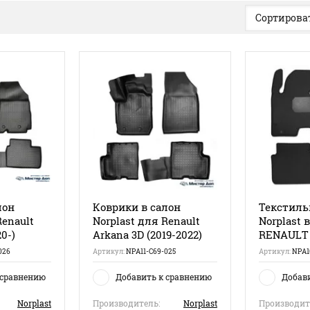
Сортироват
лон
Коврики в салон
Текстиль
Renault
Norplast для Renault
Norplast 
0-)
Arkana 3D (2019-2022)
RENAULT A
026
Артикул:
NPA11-C69-025
Артикул:
NPA1
 сравнению
Добавить к сравнению
Добав
Norplast
Производитель:
Norplast
Производит