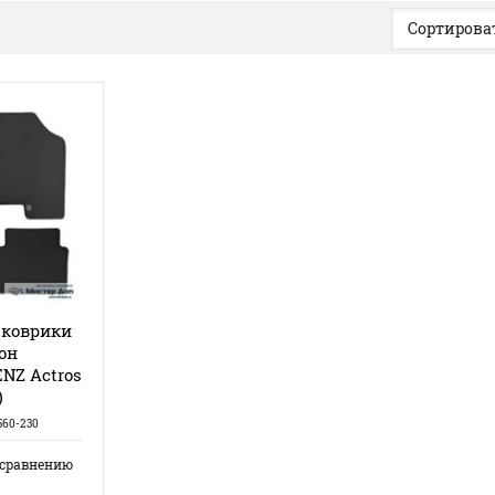
Сортироват
 коврики
лон
NZ Actros
)
60-230
 сравнению