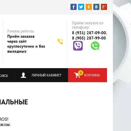
Приём заказов по
телефону:
Режим работы:
;
8 (931) 287-09-00
Приём заказов
8 (905) 287-99-00
через сайт
круглосуточно и без
выходных
0
ЛИЧНЫЙ КАБИНЕТ
КОРЗИНА
ОИСК
ИНАЛЬНЫЕ
ROS!
ежом.