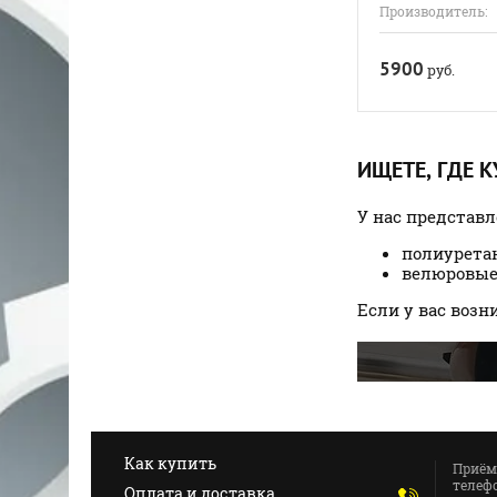
Производитель:
5900
руб.
ИЩЕТЕ, ГДЕ 
У нас представ
полиурета
велюровые
Если у вас воз
Как купить
Приём
телефо
Оплата и доставка